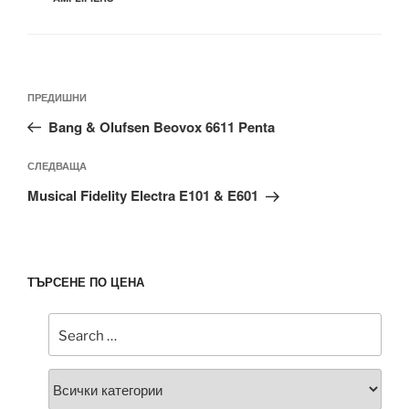
Навигация
Предишна
ПРЕДИШНИ
публикация
Bang & Olufsen Beovox 6611 Penta
Следваща
СЛЕДВАЩА
публикация
Musical Fidelity Electra E101 & E601
ТЪРСЕНЕ ПО ЦЕНА