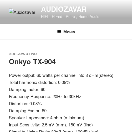
Напред
АUDIOZAVAR
към
HIFI , HiEnd , Retro , Home Audio
съдържанието
Меню
ПУБЛИКУВАНО
06.01.2025
ОТ
IVO
Onkyo TX-904
НА
Power output: 60 watts per channel into 8 oHm(stereo)
Total harmonic distortion: 0.08%
Damping factor: 60
Frequency Response: 20Hz to 30kHz
Distortion: 0.08%
Damping Factor: 60
Speaker Impedance: 4 ohm (minimum)
Input Sensitivity: 2.5mV (mm), 150mV (line)
Signal to Noise Ratio: 80dB (mm), 100dB (line)