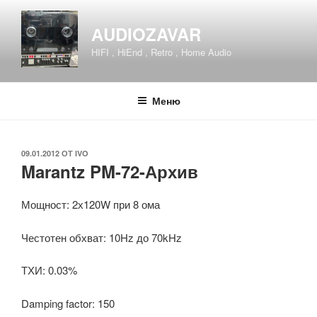
Напред
към
АUDIOZAVAR
съдържанието
HIFI , HiEnd , Retro , Home Audio
Меню
ПУБЛИКУВАНО
09.01.2012
ОТ
IVO
Marantz PM-72-Архив
НА
Мощност: 2х120W при 8 ома
Честотен обхват: 10Hz до 70kHz
ТХИ: 0.03%
Damping factor: 150